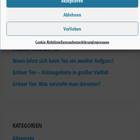
Akzeptieren
Ablehnen
NEUESTE BEITRÄGE
Wie wichtig sind Nahrungsergänzungsmittel für eine
Vorlieben
gesunde Ernährung?
Cookie-Richtlinie
Datenschutzerklärung
Impressum
5 Fakten rund um Tee
Wann lohnt sich beim Tee ein zweiter Aufguss?
Grüner Tee – Anbaugebiete in großer Vielfalt
Grüner Tee: Was versteht man darunter?
KATEGORIEN
Allgemein