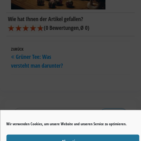
Wie hat Ihnen der Artikel gefallen?
(
0
Bewertungen
,Ø
0
)
Beitragsnavigation
Vorheriger
ZURÜCK
Grüner Tee: Was
Beitrag
versteht man darunter?
Suchen
nach:
Wir verwenden Cookies, um unsere Website und unseren Service zu optimieren.