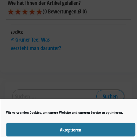
Wie hat Ihnen der Artikel gefallen?
(
0
Bewertungen
,Ø
0
)
Beitragsnavigation
Vorheriger
ZURÜCK
Grüner Tee: Was
Beitrag
versteht man darunter?
Suchen
nach:
Wir verwenden Cookies, um unsere Website und unseren Service zu optimieren.
Akzeptieren